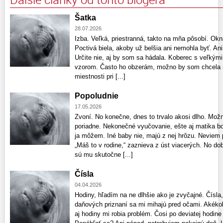
Šatka
28.07.2026
Izba. Veľká, priestranná, takto na mňa pôsobí. Okná
Poctivá biela, akoby už belšia ani nemohla byť. An
Určite nie, aj by som sa hádala. Koberec s veľký
vzorom. Často ho obzerám, možno by som chcela ro
miestnosti pri [...]
Popoludnie
17.05.2026
Zvoní. No konečne, dnes to trvalo akosi dlho. Možn
poriadne. Nekonečné vyučovanie, ešte aj matika bol
ja môžem. Iné baby nie, majú z nej hrôzu. Neviem 
„Máš to v rodine,“ zaznieva z úst viacerých. No dob
sú mu skutočne [...]
Čísla
04.04.2026
Hodiny, hľadím na ne dlhšie ako je zvyčajné. Čísl
daňových priznaní sa mi mihajú pred očami. Akékoľ
aj hodiny mi robia problém. Čosi po deviatej hodin