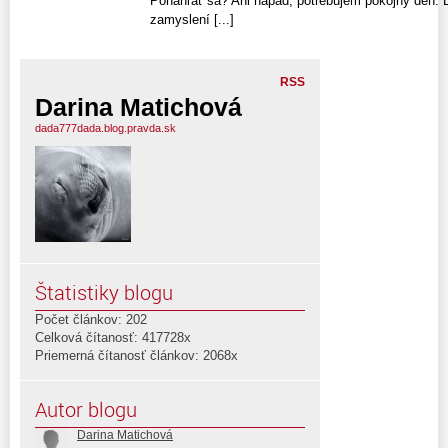
Ponáhľať sa? Ani nápad, potrebujem pokojný deň. L
zamyslení [...]
RSS
Darina Matichová
dada777dada.blog.pravda.sk
Štatistiky blogu
Počet článkov: 202
Celková čítanosť: 417728x
Priemerná čítanosť článkov: 2068x
Autor blogu
Darina Matichová