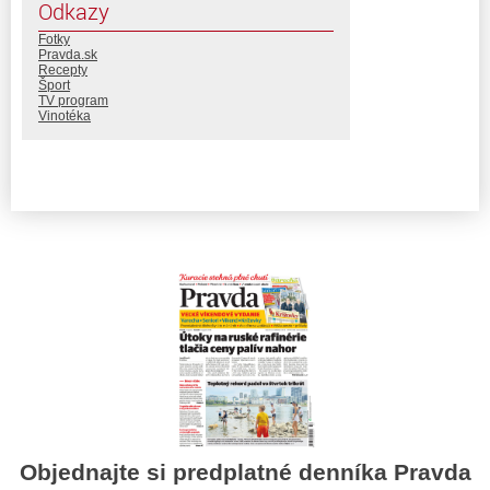
Odkazy
Fotky
Pravda.sk
Recepty
Šport
TV program
Vinotéka
Objednajte si predplatné denníka Pravda