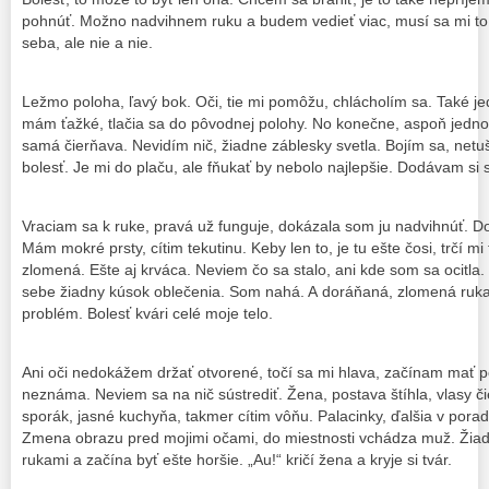
pohnúť. Možno nadvihnem ruku a budem vedieť viac, musí sa mi t
seba, ale nie a nie.
Ležmo poloha, ľavý bok. Oči, tie mi pomôžu, chlácholím sa. Také j
mám ťažké, tlačia sa do pôvodnej polohy. No konečne, aspoň jedno
samá čierňava. Nevidím nič, žiadne záblesky svetla. Bojím sa, net
bolesť. Je mi do plaču, ale fňukať by nebolo najlepšie. Dodávam si s
Vraciam sa k ruke, pravá už funguje, dokázala som ju nadvihnúť. Dot
Mám mokré prsty, cítim tekutinu. Keby len to, je tu ešte čosi, trčí mi
zlomená. Ešte aj krváca. Neviem čo sa stalo, ani kde som sa ocitl
sebe žiadny kúsok oblečenia. Som nahá. A doráňaná, zlomená ruka 
problém. Bolesť kvári celé moje telo.
Ani oči nedokážem držať otvorené, točí sa mi hlava, začínam mať 
neznáma. Neviem sa na nič sústrediť. Žena, postava štíhla, vlasy či
sporák, jasné kuchyňa, takmer cítim vôňu. Palacinky, ďalšia v porad
Zmena obrazu pred mojimi očami, do miestnosti vchádza muž. Žiadn
rukami a začína byť ešte horšie. „Au!“ kričí žena a kryje si tvár.