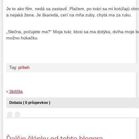
Je to ako film, nedá sa zastaviť. Plačem, po tvári sa mi kotúľajú obro
a nejaká žena. Je škaredá, cerí na mňa zuby, chytá ma za ruku.
„Slečna, počujete ma?“ Moja tvár, ktosi sa ma dotýka, dvíha moje b
možno húkačku.
Tag:
príbeh
«
Stolička
Debata ( 0 príspevkov )
Ďalšie články od tohto blogera