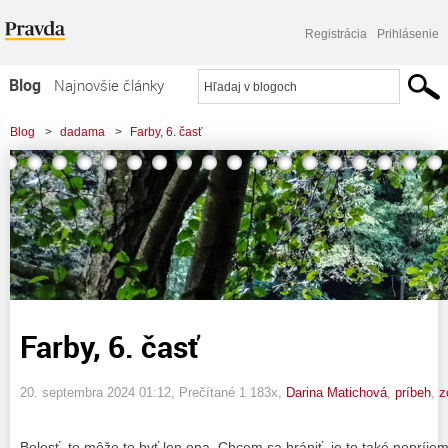
Registrácia
Prihlásenie
Blog
Najnovšie články
Najčítanejšie články
Blog
>
dadama
>
Farby, 6. časť
Najkomentovanejšie články
Zoznam blogov
Komerčné blogy
Farby, 6. časť
20. septembra 2024 01:12
, Prečítané 1 183x,
Darina Matichová
,
príbeh
,
z
Bolesť, to môže to byť len ona. Chcem sa brániť, je to také neprí