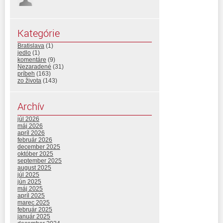
Kategórie
Bratislava
(1)
jedlo
(1)
komentáre
(9)
Nezaradené
(31)
príbeh
(163)
zo života
(143)
Archív
júl 2026
máj 2026
apríl 2026
február 2026
december 2025
október 2025
september 2025
august 2025
júl 2025
jún 2025
máj 2025
apríl 2025
marec 2025
február 2025
január 2025