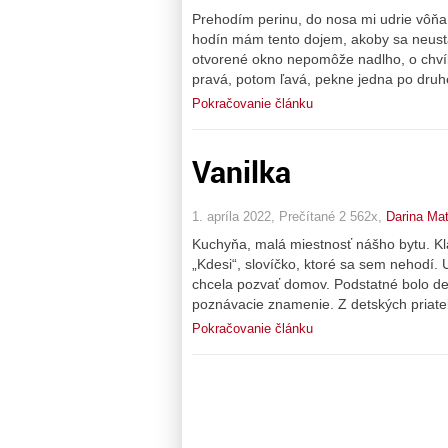
Prehodím perinu, do nosa mi udrie vôňa.
hodín mám tento dojem, akoby sa neustá
otvorené okno nepomôže nadlho, o chvíľ
pravá, potom ľavá, pekne jedna po druhe
Pokračovanie článku
Vanilka
1. apríla 2022, Prečítané 2 562x,
Darina Ma
Kuchyňa, malá miestnosť nášho bytu. Kla
„Kdesi“, slovíčko, ktoré sa sem nehodí
chcela pozvať domov. Podstatné bolo det
poznávacie znamenie. Z detských priateľs
Pokračovanie článku