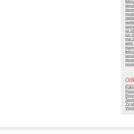
febr
janu
dece
nove
októ
sept
augu
júl 2
jún 
máj 
apríl
mare
febr
janu
dece
nove
Od
Fotky
Prav
Rece
Šport
TV p
Vino