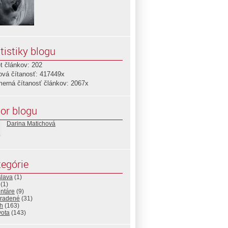
tistiky blogu
t článkov: 202
ová čítanosť: 417449x
merná čítanosť článkov: 2067x
or blogu
Darina Matichová
egórie
slava
(1)
(1)
ntáre
(9)
radené
(31)
eh
(163)
vota
(143)