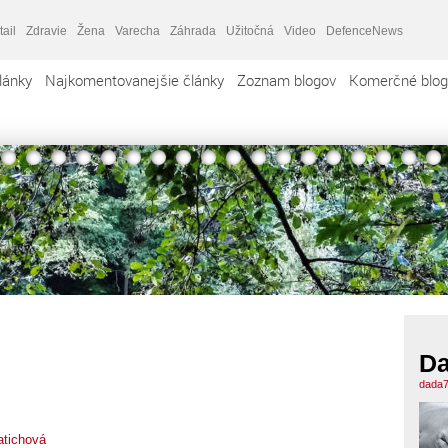
tail
Zdravie
Žena
Varecha
Záhrada
Užitočná
Video
DefenceNews
lánky
Najkomentovanejšie články
Zoznam blogov
Komerčné blog
Da
dada7
atichová