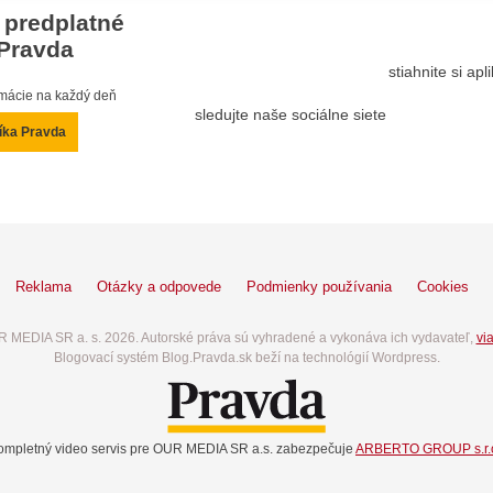
 predplatné
Pravda
stiahnite si ap
ormácie na každý deň
sledujte naše sociálne siete
íka Pravda
Reklama
Otázky a odpovede
Podmienky používania
Cookies
 MEDIA SR a. s. 2026. Autorské práva sú vyhradené a vykonáva ich vydavateľ,
via
Blogovací systém Blog.Pravda.sk beží na technológií Wordpress.
ompletný video servis pre OUR MEDIA SR a.s. zabezpečuje
ARBERTO GROUP s.r.