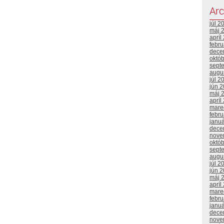
Arc
júl 2
máj 
apríl
febr
dece
októ
sept
augu
júl 2
jún 
máj 
apríl
mare
febr
janu
dece
nove
októ
sept
augu
júl 2
jún 
máj 
apríl
mare
febr
janu
dece
nove