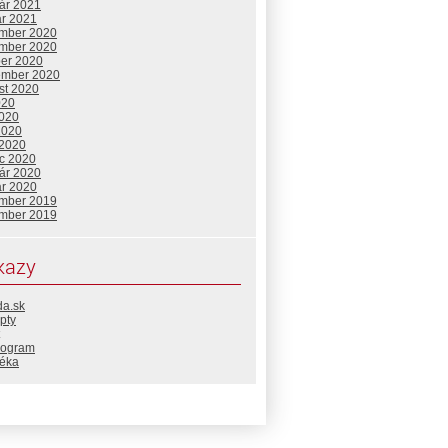
uár 2021
ár 2021
mber 2020
mber 2020
ber 2020
ember 2020
st 2020
020
2020
2020
 2020
c 2020
uár 2020
ár 2020
mber 2019
mber 2019
kazy
da.sk
pty
rogram
téka