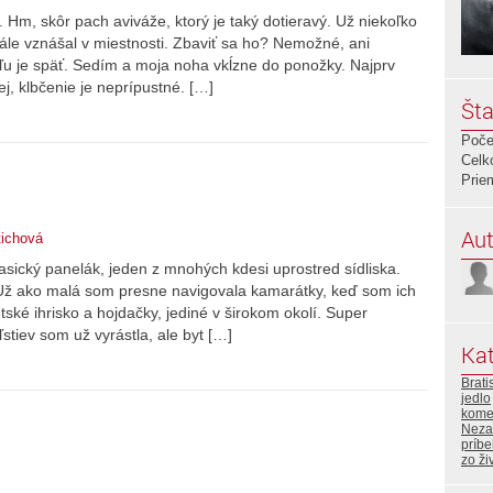
 Hm, skôr pach aviváže, ktorý je taký dotieravý. Už niekoľko
le vznášal v miestnosti. Zbaviť sa ho? Nemožné, ani
u je späť. Sedím a moja noha vkĺzne do ponožky. Najprv
j, klbčenie je neprípustné. […]
Šta
Poče
Celk
Prie
Aut
tichová
sický panelák, jeden z mnohých kdesi uprostred sídliska.
. Už ako malá som presne navigovala kamarátky, keď som ich
ské ihrisko a hojdačky, jediné v širokom okolí. Super
tiev som už vyrástla, ale byt […]
Kat
Brati
jedlo
kome
Neza
príb
zo ži