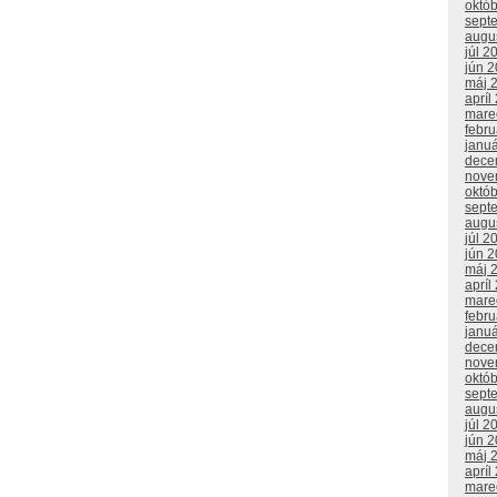
októ
sept
augu
júl 2
jún 
máj 
apríl
mare
febr
janu
dece
nove
októ
sept
augu
júl 2
jún 
máj 
apríl
mare
febr
janu
dece
nove
októ
sept
augu
júl 2
jún 
máj 
apríl
mare