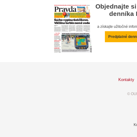
Objednajte si
denníka 
a získajte užitočné inf
Predplatné denn
Kontakty
© OUR
K