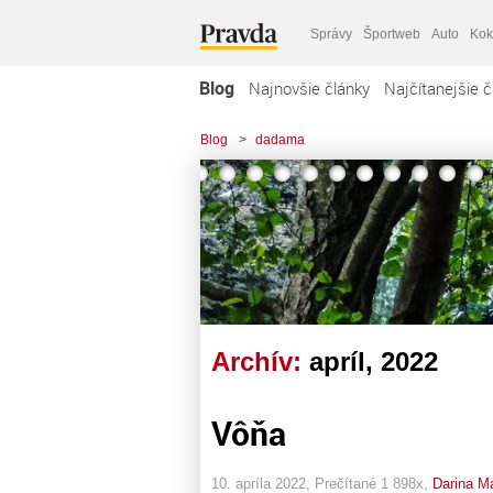
Správy
Športweb
Auto
Kok
Blog
Najnovšie články
Najčítanejšie č
Blog
>
dadama
Archív:
apríl, 2022
Vôňa
10. apríla 2022, Prečítané 1 898x,
Darina M