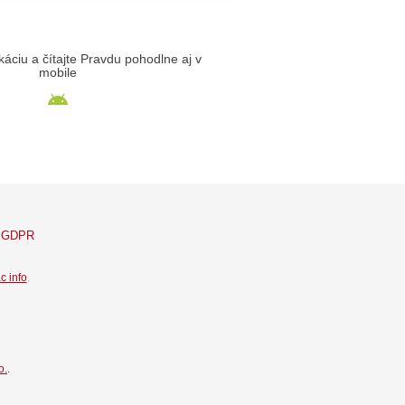
likáciu a čítajte Pravdu pohodlne aj v
mobile
GDPR
c info
.
o.
.