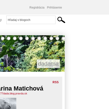
Registrácia
Prihlásenie
y
dadama
RSS
rina Matichová
77dada.blog.pravda.sk