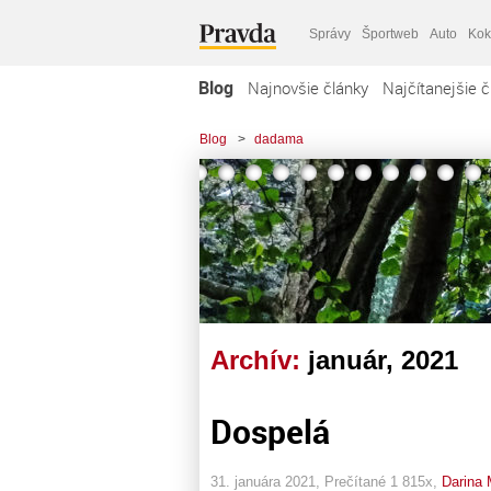
Správy
Športweb
Auto
Kok
Blog
Najnovšie články
Najčítanejšie č
Blog
>
dadama
Archív:
január, 2021
Dospelá
31. januára 2021, Prečítané 1 815x,
Darina 