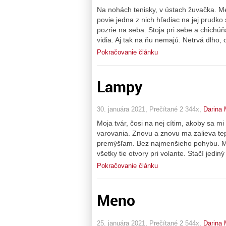
Na nohách tenisky, v ústach žuvačka. Men
povie jedna z nich hľadiac na jej prudko
pozrie na seba. Stoja pri sebe a chichúň
vidia. Aj tak na ňu nemajú. Netrvá dlho
Pokračovanie článku
Lampy
30. januára 2021, Prečítané 2 344x,
Darina 
Moja tvár, čosi na nej cítim, akoby sa m
varovania. Znovu a znovu ma zalieva tep
premýšľam. Bez najmenšieho pohybu. Mot
všetky tie otvory pri volante. Stačí jedi
Pokračovanie článku
Meno
25. januára 2021, Prečítané 2 544x,
Darina 