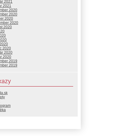
uár 2021
ár 2021
mber 2020
mber 2020
ber 2020
ember 2020
st 2020
020
2020
2020
 2020
c 2020
uár 2020
ár 2020
mber 2019
mber 2019
kazy
da.sk
pty
rogram
téka