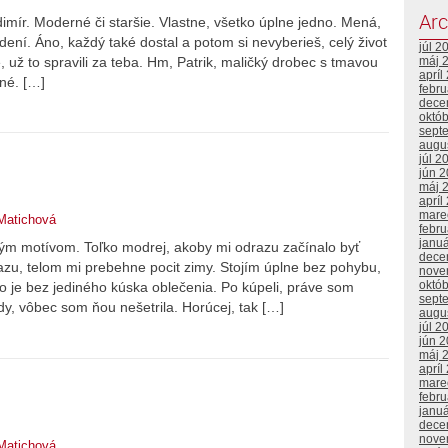
Arc
imír. Moderné či staršie. Vlastne, všetko úplne jedno. Mená,
rodení. Áno, každý také dostal a potom si nevyberieš, celý život
júl 2
, už to spravili za teba. Hm, Patrik, maličký drobec s tmavou
máj 
apríl
jné. […]
febr
dece
októ
sept
augu
júl 2
jún 
máj 
apríl
mare
Matichová
febr
janu
ým motívom. Toľko modrej, akoby mi odrazu začínalo byť
dece
razu, telom mi prebehne pocit zimy. Stojím úplne bez pohybu,
nove
októ
o je bez jediného kúska oblečenia. Po kúpeli, práve som
sept
dy, vôbec som ňou nešetrila. Horúcej, tak […]
augu
júl 2
jún 
máj 
apríl
mare
febr
janu
dece
nove
Matichová