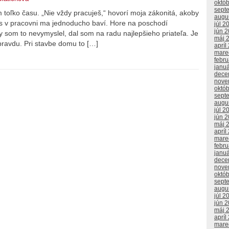
októ
sept
im toľko času. „Nie vždy pracuješ,“ hovorí moja zákonitá, akoby
augu
 čas v pracovni ma jednoducho baví. Hore na poschodí
júl 2
jún 
 som to nevymyslel, dal som na radu najlepšieho priateľa. Je
máj 
ravdu. Pri stavbe domu to […]
apríl
mare
febr
janu
dece
nove
októ
sept
augu
júl 2
jún 
máj 
apríl
mare
febr
janu
dece
nove
októ
sept
augu
júl 2
jún 
máj 
apríl
mare