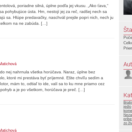
tolová, poriadne silná, úplne podľa jej vkusu. „Ako ťava,“
 sa pohybujúce ústa. Hm, nestojí jej za reč, radšej nech sa
ajú sa. Hlúpe predavačky, naschvál prejde popri nich, nech ju
, celkom na ne zabúda. […]
Šta
Poče
Celk
Prie
Aut
Matichová
i do nej nahrnula všetka horúčava. Naraz, úplne bez
lo, ktoré mi prestáva byť príjemné. Ešte chvíľu sedím a
or, mám to, odtiaľ to ide, valí sa to ku mne priamo cez
ný pohyb a je po všetkom, horúčava je preč. […]
Kat
Brati
jedlo
kome
Neza
príb
zo ži
Matichová