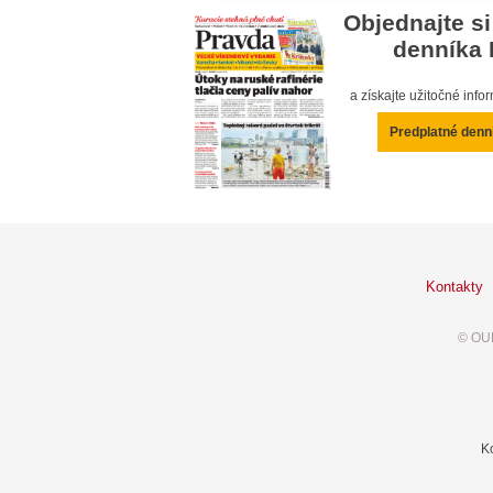
Objednajte si
denníka 
a získajte užitočné inf
Predplatné denn
Kontakty
© OUR
K