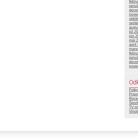
febr
janu
dece
nove
októ
sept
augu
júl 2
jún 
máj 
apríl
mare
febr
janu
dece
nove
Od
Fotky
Prav
Rece
Šport
TV p
Vino