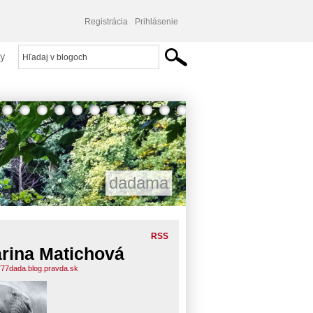
Registrácia
Prihlásenie
y
dadama
RSS
rina Matichová
77dada.blog.pravda.sk