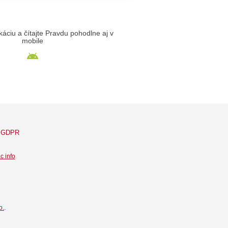
likáciu a čítajte Pravdu pohodlne aj v
mobile
GDPR
c info
.
o.
.