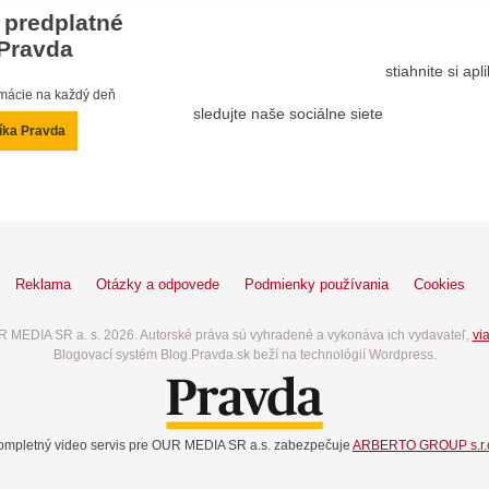
 predplatné
Pravda
stiahnite si ap
ormácie na každý deň
sledujte naše sociálne siete
íka Pravda
Reklama
Otázky a odpovede
Podmienky používania
Cookies
 MEDIA SR a. s. 2026. Autorské práva sú vyhradené a vykonáva ich vydavateľ,
via
Blogovací systém Blog.Pravda.sk beží na technológií Wordpress.
ompletný video servis pre OUR MEDIA SR a.s. zabezpečuje
ARBERTO GROUP s.r.