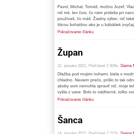
Pavol, Michal, Tomáš, možno Jozef, Vlad
nič iné, len čosi, čo nám pridelia pri na
používaš, čo máš. Žiadny výber, nič také
šticou bohatšou ako je u bábätiek zvyča
Pokračovanie článku
Župan
22. januára 2021, Prečítané 2 939x,
Darina 
Dlažba pod mojimi nohami, biela s modr
chladno. Neviem prečo, prišlo to tak od
akoby som nemohla spraviť nič, moje tel
vyšla z vane. Bolo to nádherné, toľko vo
Pokračovanie článku
Šanca
14. januára 2021, Prečítané 2 713x,
Darina 