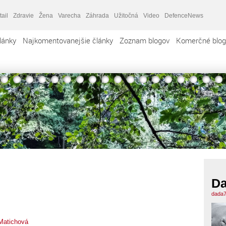
tail
Zdravie
Žena
Varecha
Záhrada
Užitočná
Video
DefenceNews
lánky
Najkomentovanejšie články
Zoznam blogov
Komerčné blog
Da
dada7
Matichová