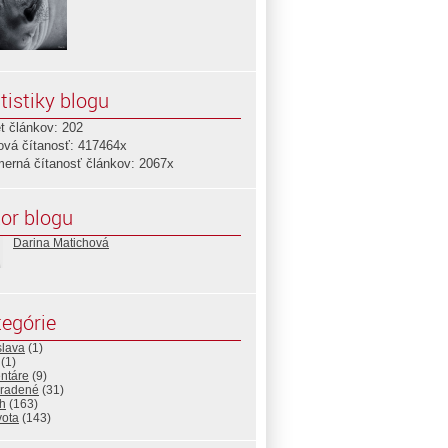
tistiky blogu
t článkov: 202
ová čítanosť: 417464x
merná čítanosť článkov: 2067x
or blogu
Darina Matichová
egórie
slava
(1)
(1)
ntáre
(9)
radené
(31)
eh
(163)
vota
(143)