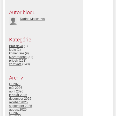
Autor blogu
Darina Matichová
Kategórie
Bratislava
(1)
jedlo
(1)
komentáre
(9)
Nezaradené
(31)
príbeh
(163)
zo života
(143)
Archív
júl 2026
máj 2026
apríl 2026
február 2026
december 2025
október 2025
september 2025
august 2025
júl 2025