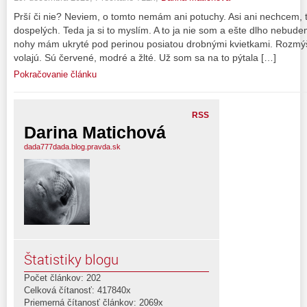
Prší či nie? Neviem, o tomto nemám ani potuchy. Asi ani nechcem, t
dospelých. Teda ja si to myslím. A to ja nie som a ešte dlho nebude
nohy mám ukryté pod perinou posiatou drobnými kvietkami. Rozmýš
volajú. Sú červené, modré a žlté. Už som sa na to pýtala […]
Pokračovanie článku
RSS
Darina Matichová
dada777dada.blog.pravda.sk
Štatistiky blogu
Počet článkov: 202
Celková čítanosť: 417840x
Priemerná čítanosť článkov: 2069x