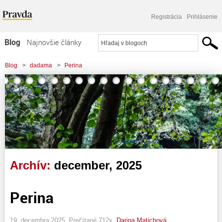
Registrácia
Prihlásenie
Blog
Najnovšie články
Najčítanejšie články
Blog
>
dadama
>
Perina
Najkomentovanejšie články
Zoznam blogov
Komerčné blogy
Archív:
december, 2025
Perina
19. decembra 2025, Prečítané 712x,
Darina Matichová