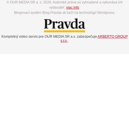
© OUR MEDIA SR a. s. 2026. Autorské práva sú vyhradené a vykonáva ich
vydavateľ,
viac info
.
Blogovací systém Blog.Pravda.sk beží na technológií Wordpress.
Kompletný video servis pre OUR MEDIA SR a.s. zabezpečuje
ARBERTO GROUP
s.r.o.
.