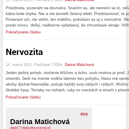
Prázdnota, pozerám sa dovnútra. Snažím sa, ale nemení sa to, veľ
kdesi bola chyba. Nie a nie docieliť želaný efekt. Predstavivosť, t
Privieram oči, nie veľmi, len máličko, pokúšam sa aj o nemožné. Sit
predo mnou. Veľký, nádherne vyfarbený, tie chrumkavé okraje. Vôň
Pokračovanie článku
Nervozita
14. marca 2021, Prečítané 3 830x,
Darina Matichová
Jeden jediný pohyb, otočenie kľúčom a ticho, zvuk motora je preč. S
zmenilo. Sedí na mieste vodiča takmer bez pohybu, hlavu má opretú
akoby dýchal hlasnejšie, počuje každý svoj nádych i výdych. Možno
školské časy. Tenisky na nohách, ruky vo vreckách a strach z píso
Pokračovanie článku
RSS
Darina Matichová
dada777dada.blog.pravda.sk