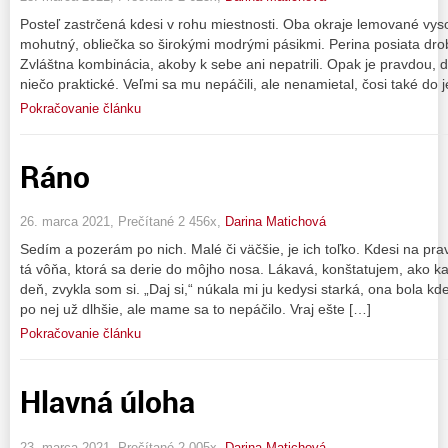
Posteľ zastrčená kdesi v rohu miestnosti. Oba okraje lemované 
mohutný, obliečka so širokými modrými pásikmi. Perina posiata dro
Zvláštna kombinácia, akoby k sebe ani nepatrili. Opak je pravdou, do
niečo praktické. Veľmi sa mu nepáčili, ale nenamietal, čosi také do 
Pokračovanie článku
Ráno
26. marca 2021, Prečítané 2 456x,
Darina Matichová
Sedím a pozerám po nich. Malé či väčšie, je ich toľko. Kdesi na prave
tá vôňa, ktorá sa derie do môjho nosa. Lákavá, konštatujem, ako 
deň, zvykla som si. „Daj si,“ núkala mi ju kedysi starká, ona bola k
po nej už dlhšie, ale mame sa to nepáčilo. Vraj ešte […]
Pokračovanie článku
Hlavná úloha
23. marca 2021, Prečítané 2 005x,
Darina Matichová