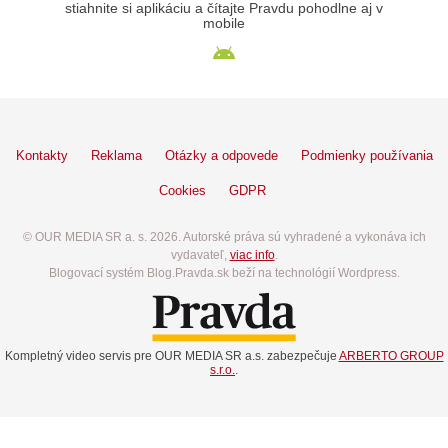
stiahnite si aplikáciu a čítajte Pravdu pohodlne aj v
mobile
Kontakty
Reklama
Otázky a odpovede
Podmienky používania
Cookies
GDPR
© OUR MEDIA SR a. s. 2026. Autorské práva sú vyhradené a vykonáva ich
vydavateľ,
viac info
.
Blogovací systém Blog.Pravda.sk beží na technológií Wordpress.
Kompletný video servis pre OUR MEDIA SR a.s. zabezpečuje
ARBERTO GROUP
s.r.o.
.