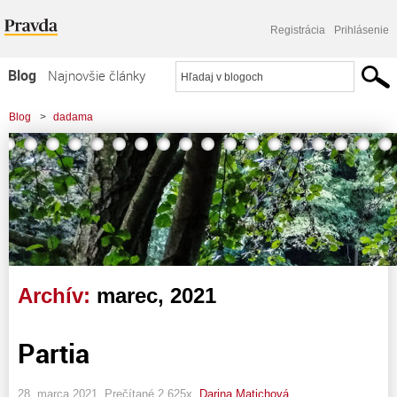
Registrácia
Prihlásenie
Blog
Najnovšie články
Najčítanejšie články
Blog
>
dadama
Najkomentovanejšie články
Zoznam blogov
Komerčné blogy
Archív:
marec, 2021
Partia
28. marca 2021, Prečítané 2 625x,
Darina Matichová