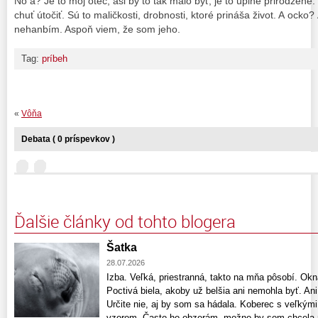
No a? Je to môj otec, asi by to tak malo byť, je to úplne prirodzené
chuť útočiť. Sú to maličkosti, drobnosti, ktoré prináša život. A ocko
nehanbím. Aspoň viem, že som jeho.
Tag:
príbeh
«
Vôňa
Debata ( 0 príspevkov )
Ďalšie články od tohto blogera
Šatka
28.07.2026
Izba. Veľká, priestranná, takto na mňa pôsobí. Okná
Poctivá biela, akoby už belšia ani nemohla byť. An
Určite nie, aj by som sa hádala. Koberec s veľký
vzorom. Často ho obzerám, možno by som chcela ro