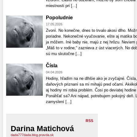
miestnosti pri [...]
Popoludnie
17.05.2026
Zvoní. No konečne, dnes to trvalo akosi dlho. Možn
poriadne. Nekonečné vyučovanie, ešte aj matika bol
ja môžem. Iné baby nie, majú z nej hrôzu. Neviem 
„Máš to v rodine,“ zaznieva z úst viacerých. No dob
sú mu skutočne [...]
Čísla
04.04.2026
Hodiny, hľadím na ne dlhšie ako je zvyčajné. Čísl
daňových priznaní sa mi mihajú pred očami. Akékoľ
aj hodiny mi robia problém. Čosi po deviatej hodin
Ponáhľať sa? Ani nápad, potrebujem pokojný deň. L
zamyslení [...]
RSS
Darina Matichová
dada777dada.blog.pravda.sk