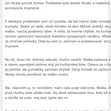
ich chcela pozvať domov. Podstatné bolo detské ihrisko a hojdačky, 
poznávacie znamenie.
Z detských priateľstiev som už vyrástla, ale byt máme stále rovnaký.
kuchyňa. Stojím pri stole, okolo ktorého sú štyri štýlové stoličky, s
matka, naozaj podarený výber. A vôňa, tá nesmie chýbať, na kuchyn
čerstvo upečených kysnutých koláčikov posypaných vanilkou. Mňam, j
sa chuťové poháriky. Dala by som si, začínam si predstavovať ten p
hryznem.
No nič, teraz nie, dobroty nebudú, možno neskôr. Matka opásaná z
a vlasmi vypnutými dohora stojí pri kuchynskej linke. Opiera sa o 
jej pohľad, ale pomaličky začínam uhýbať. Očný kontakt mi začína by
Akoby chcela preniknúť do môjho vnútra.
Nie, nepustím ju, to nemôžem, mám rada svoje súkromie. Matka, žen
pred chvíľou bolo všetko inak. Jej slová adresované mne, bolo ich to
a útočila na ocka, vraj som úplne ako on.