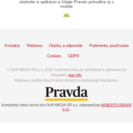
stiahnite si aplikáciu a čítajte Pravdu pohodlne aj v
mobile
Kontakty
Reklama
Otázky a odpovede
Podmienky používania
Cookies
GDPR
© OUR MEDIA SR a. s. 2026. Autorské práva sú vyhradené a vykonáva ich
vydavateľ,
viac info
.
Blogovací systém Blog.Pravda.sk beží na technológií Wordpress.
Kompletný video servis pre OUR MEDIA SR a.s. zabezpečuje
ARBERTO GROUP
s.r.o.
.