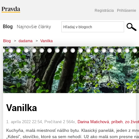
Registrácia
Prihlásenie
Blog
Najnovšie články
Najčítanejšie články
Blog
>
dadama
>
Vanilka
Najkomentovanejšie články
Zoznam blogov
Komerčné blogy
Vanilka
1. apríla 2022 22:54
, Prečítané 2 564x,
Darina Matichová
,
príbeh
,
zo živo
Kuchyňa, malá miestnosť nášho bytu. Klasický panelák, jeden z mno
„Kdesi“, slovíčko, ktoré sa sem nehodí. Už ako malá som presne n